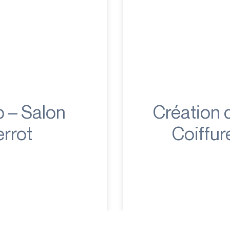
b – Salon
Création 
errot
Coiffur